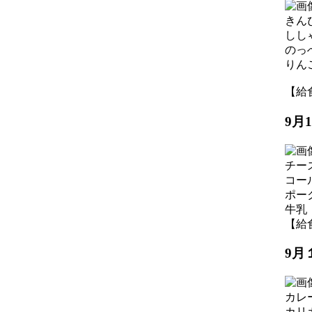
きん
しし
のっ
りん
【給食】
9月
チー
コー
ポー
牛乳
【給食】
9月
カレ
カリ