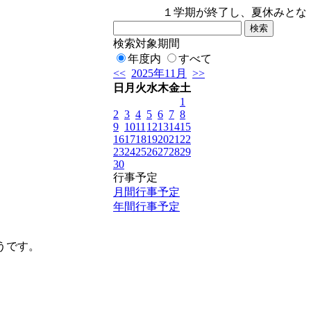
１学期が終了し、夏休みとなりま
検索対象期間
年度内
すべて
<<
2025年11月
>>
日
月
火
水
木
金
土
1
2
3
4
5
6
7
8
9
10
11
12
13
14
15
16
17
18
19
20
21
22
23
24
25
26
27
28
29
30
行事予定
月間行事予定
年間行事予定
うです。