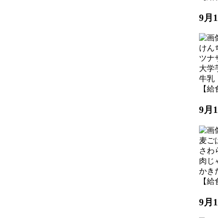
9月
けん
ツナ
大学
牛乳
【給食】
9月
麦ご
さわ
肉じ
かき
【給食】
9月