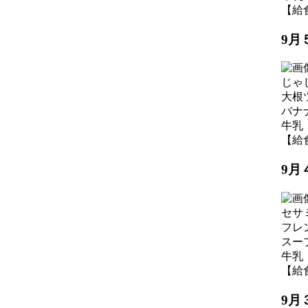
【給食】
9月
じゃ
大根
バナ
牛乳
【給食】
9月
セサ
フレ
スー
牛乳
【給食】
9月