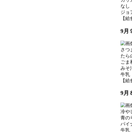
なし
ジョ
【給食】
9月
さつ
たら
ごま
みそ
牛乳
【給食】
9月
冷や
青の
パイ
牛乳