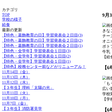
カテゴリ
9月
TOP
学校の様子
給食
最新の更新
きな
【特色・葛飾教育の日】学習発表会２日目(3)
チー
【特色・葛飾教育の日】学習発表会２日目(2)
オニ
【特色・葛飾教育の日】学習発表会２日目(1)
ポト
【特色・全学年】学習発表会１日目(3)
牛乳
【特色・全学年】学習発表会１日目(2)
【給食】
【特色・全学年】学習発表会１日目(1)
【特色】校務センター前などがリニューアル！
【6
11月14日（金）
11月13日（木）
11月12日（水）
「も
【３年生】理科「太陽の光」
広い
11月11日（火）
学校
11月10日（月）
【学校の
11月7日（金）
【３年生】消防署見学
【6