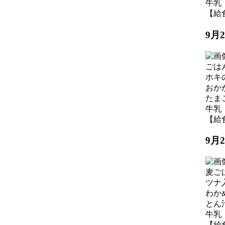
牛乳
【給食】
9月
ごは
ホキ
おか
たま
牛乳
【給食】
9月
麦ご
ツナ
わか
とん
牛乳
【給食】