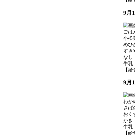
9月
ごは
小松
めひ
すき
なし
牛乳
【給食】
9月
わか
さば
おく
かき
牛乳
【給食】