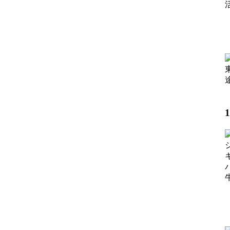
【
【
【