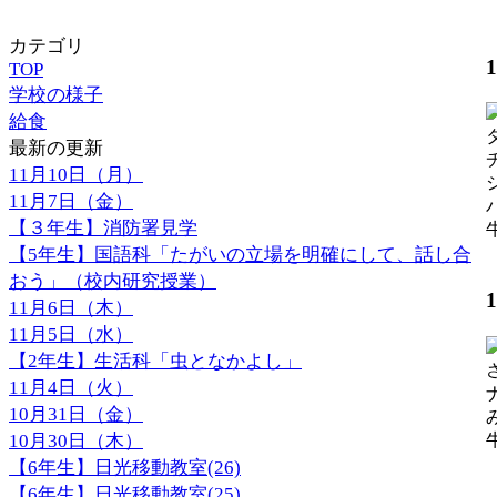
カテゴリ
TOP
学校の様子
給食
最新の更新
11月10日（月）
11月7日（金）
【３年生】消防署見学
【
【5年生】国語科「たがいの立場を明確にして、話し合
おう」（校内研究授業）
11月6日（木）
11月5日（水）
【2年生】生活科「虫となかよし」
11月4日（火）
10月31日（金）
10月30日（木）
【
【6年生】日光移動教室(26)
【6年生】日光移動教室(25)