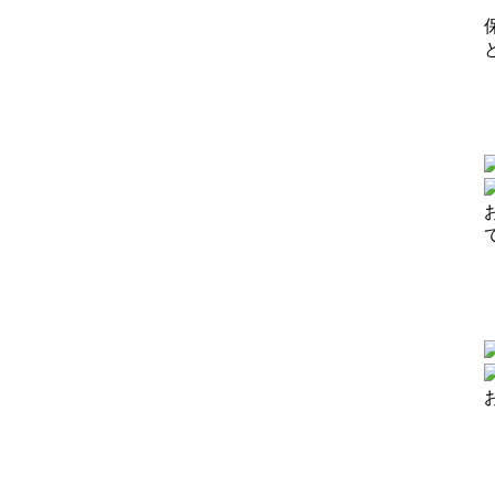
【
【
【