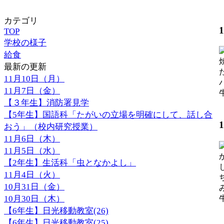
カテゴリ
TOP
学校の様子
給食
最新の更新
11月10日（月）
11月7日（金）
【３年生】消防署見学
【
【5年生】国語科「たがいの立場を明確にして、話し合
おう」（校内研究授業）
11月6日（木）
11月5日（水）
【2年生】生活科「虫となかよし」
11月4日（火）
10月31日（金）
10月30日（木）
【
【6年生】日光移動教室(26)
【6年生】日光移動教室(25)