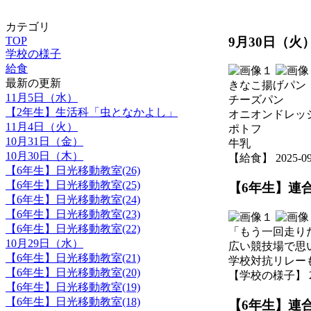
カテゴリ
9月30日（火
TOP
学校の様子
給食
最新の更新
きなこ揚げパン
11月5日（水）
チーズパン
【2年生】生活科「虫となかよし」
オニオンドレッ
11月4日（火）
ポトフ
10月31日（金）
牛乳
10月30日（木）
【給食】 2025-09-3
【6年生】日光移動教室(26)
【6年生】日光移動教室(25)
【6年生】連合
【6年生】日光移動教室(24)
【6年生】日光移動教室(23)
【6年生】日光移動教室(22)
「もう一回走り
10月29日（水）
広い競技場で思
【6年生】日光移動教室(21)
学校対抗リレー
【6年生】日光移動教室(20)
【学校の様子】 2025-
【6年生】日光移動教室(19)
【6年生】日光移動教室(18)
【6年生】連