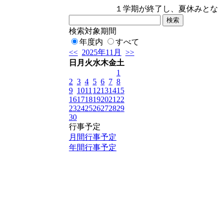
１学期が終了し、夏休みとなりま
検索対象期間
年度内
すべて
<<
2025年11月
>>
日
月
火
水
木
金
土
1
2
3
4
5
6
7
8
9
10
11
12
13
14
15
16
17
18
19
20
21
22
23
24
25
26
27
28
29
30
行事予定
月間行事予定
年間行事予定