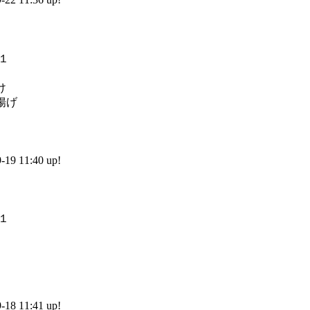
）
け
揚げ
9 11:40 up!
）
8 11:41 up!