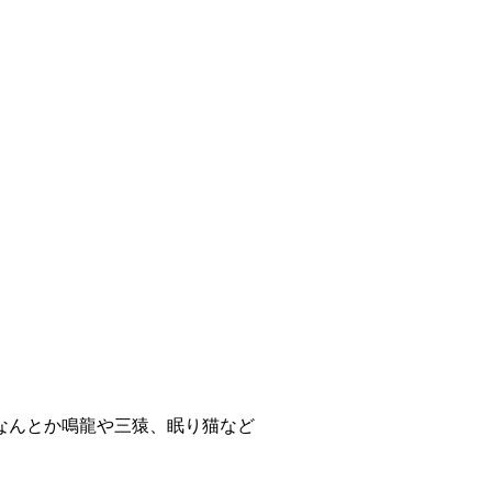
なんとか鳴龍や三猿、眠り猫など