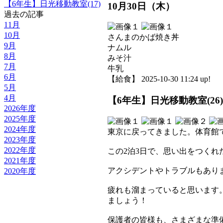
【6年生】日光移動教室(17)
10月30日（木）
過去の記事
11月
10月
さんまのかば焼き丼
9月
ナムル
8月
みそ汁
7月
牛乳
6月
【給食】 2025-10-30 11:24 up!
5月
4月
【6年生】日光移動教室(26)
2026年度
2025年度
2024年度
東京に戻ってきました。体育館
2023年度
2022年度
この2泊3日で、思い出をつく
2021年度
アクシデントやトラブルもあり
2020年度
疲れも溜まっていると思います
ましょう！
保護者の皆様も、さまざまな準