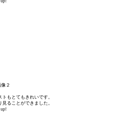
up!
ストもとてもきれいです。
り見ることができました。
up!