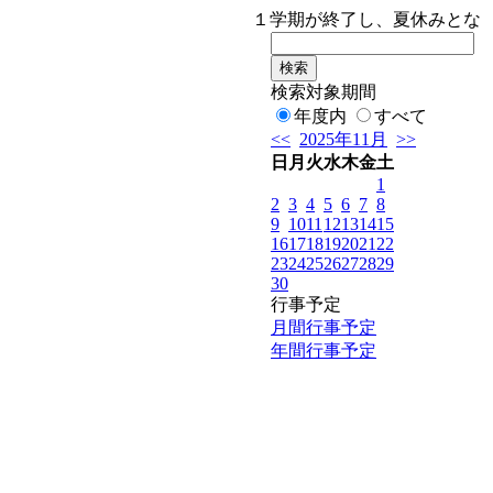
１学期が終了し、夏休みとなりま
検索対象期間
年度内
すべて
<<
2025年11月
>>
日
月
火
水
木
金
土
1
2
3
4
5
6
7
8
9
10
11
12
13
14
15
16
17
18
19
20
21
22
23
24
25
26
27
28
29
30
行事予定
月間行事予定
年間行事予定