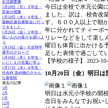
生活調査隊
今日は全校で水元公園
1月29日（月）３年生・
音楽の授業
ました。訳は、校舎改
1月24日（水）４年生・
す。６００人以上で朝
葛飾区連合展覧会に行っ
てきました。
年に分かれてティーボ
1月26日（金）２年生・
リレーなどをして楽し
長いものの長さを調べよ
う
曜日も体育に出かける
1月19日（金）大谷翔平
足した表情で過ごして
選手のグローブ
1月18日（木）６年生・
【学校の様子】 2023-10-26 
いにしえの言葉に学ぶ
1月17日（水）４年生・
10月20日（金）明日
社会科 染め物のさかん
な新宿区
過去の記事
3月
明日は水元小学校の開
2月
1月
念日をみんなでお祝い
12月