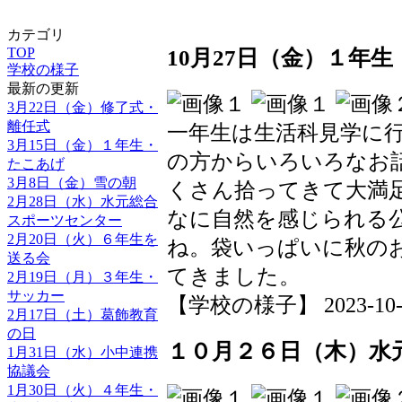
カテゴリ
10月27日（金）１年
TOP
学校の様子
最新の更新
3月22日（金）修了式・
離任式
一年生は生活科見学に
3月15日（金）１年生・
の方からいろいろなお
たこあげ
3月8日（金）雪の朝
くさん拾ってきて大満
2月28日（水）水元総合
なに自然を感じられる
スポーツセンター
2月20日（火）６年生を
ね。袋いっぱいに秋の
送る会
てきました。
2月19日（月）３年生・
サッカー
【学校の様子】 2023-10-30 
2月17日（土）葛飾教育
の日
１０月２６日（木）水
1月31日（水）小中連携
協議会
1月30日（火）４年生・