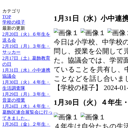
カテゴリ
TOP
1月31日（水）小中連
学校の様子
最新の更新
2月20日（火）６年生を
送る会
今日は小学校、中学校
2月19日（月）３年生・
問し、授業を公開して
サッカー
2月17日（土）葛飾教育
た。協議会では、学習
の日
ていることを共有し、
1月31日（水）小中連携
協議会
ことなどを話し合いま
1月30日（火）４年生・
【学校の様子】 2024-01-31
生活調査隊
1月29日（月）３年生・
音楽の授業
1月30日（火）４年生
1月24日（水）４年生・
葛飾区連合展覧会に行っ
てきました。
1月26日（金）２年生・
４年生は自分たちの生