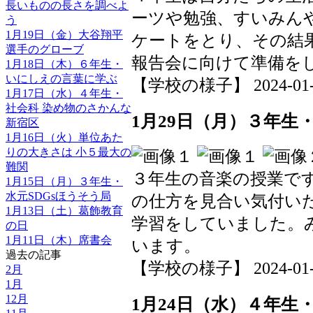
長いものの長さを調べよ
ーツや勉強、すいみん
う
1月19日（金）大谷翔平
ケートをとり、その結
選手のグローブ
報告会に向けて準備を
1月18日（木）６年生・
いにしえの言葉に学ぶ
【学校の様子】 2024-01-31
1月17日（水）４年生・
社会科 染め物のさかんな
1月29日（月）３年生
新宿区
1月16日（火）単位あた
りの大きさは 小５最大の
難関
３年生の音楽の授業で
1月15日（月）３年生・
水元SDGsほうそう局
の仕方を見合い気付い
1月13日（土）葛飾教育
学習をしていました。
の日
1月11日（木）席書会
います。
過去の記事
【学校の様子】 2024-01-31
2月
1月
12月
1月24日（水）４年