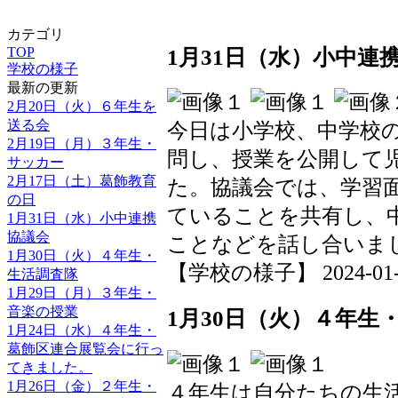
カテゴリ
TOP
1月31日（水）小中連
学校の様子
最新の更新
2月20日（火）６年生を
送る会
今日は小学校、中学校
2月19日（月）３年生・
問し、授業を公開して
サッカー
2月17日（土）葛飾教育
た。協議会では、学習
の日
ていることを共有し、
1月31日（水）小中連携
協議会
ことなどを話し合いま
1月30日（火）４年生・
【学校の様子】 2024-01-31
生活調査隊
1月29日（月）３年生・
音楽の授業
1月30日（火）４年生
1月24日（水）４年生・
葛飾区連合展覧会に行っ
てきました。
1月26日（金）２年生・
４年生は自分たちの生