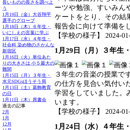
長いものの長さを調べよ
ーツや勉強、すいみん
う
1月19日（金）大谷翔平
ケートをとり、その結
選手のグローブ
報告会に向けて準備を
1月18日（木）６年生・
いにしえの言葉に学ぶ
【学校の様子】 2024-01-31
1月17日（水）４年生・
社会科 染め物のさかんな
1月29日（月）３年生
新宿区
1月16日（火）単位あた
りの大きさは 小５最大の
難関
３年生の音楽の授業で
1月15日（月）３年生・
水元SDGsほうそう局
の仕方を見合い気付い
1月13日（土）葛飾教育
学習をしていました。
の日
1月11日（木）席書会
います。
過去の記事
【学校の様子】 2024-01-31
2月
1月
12月
1月24日（水）４年