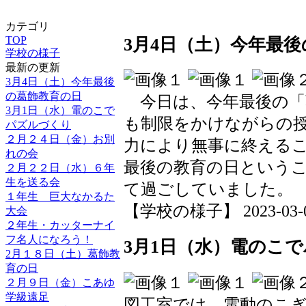
カテゴリ
TOP
3月4日（土）今年最
学校の様子
最新の更新
3月4日（土）今年最後
の葛飾教育の日
今日は、今年最後の「
3月1日（水）電のこで
も制限をかけながらの
パズルづくり
２月２４日（金）お別
力により無事に終える
れの会
最後の教育の日という
２月２２日（水）６年
生を送る会
て過ごしていました。
１年生 巨大なかるた
【学校の様子】 2023-03-06 
大会
２年生・カッターナイ
フ名人になろう！
3月1日（水）電のこ
2月１８日（土）葛飾教
育の日
２月９日（金）こあゆ
学級遠足
図工室では、電動のこ