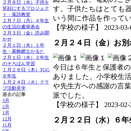
２月８日（水）子供を
す。子供たちはとても
笑顔にするプロジェク
ト・落語教室
いう間に作品を作って
２月７日（月）４年生
【学校の様子】 2023-03-06 
の生活白書発表会
２月３日（金）読み聞
かせ
２月２４日（金）お別
２月１日（水）１年
生・葛飾郷土かるた
２月１日（水）３年生
のそろばん学習
今日は６年生と保護者
１月２６日（木）TGG
ありました。小学校生
６年生
１月２４日（火）クラ
や先生方への感謝の言
ブ活動見学
派でした。
過去の記事
3月
【学校の様子】 2023-02-25 
2月
1月
２月２２日（水）６年
12月
11月