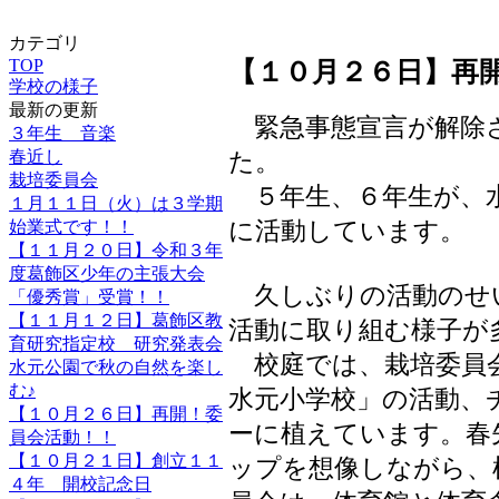
カテゴリ
TOP
【１０月２６日】再
学校の様子
最新の更新
緊急事態宣言が解除
３年生 音楽
春近し
た。
栽培委員会
５年生、６年生が、
１月１１日（火）は３学期
に活動しています。
始業式です！！
【１１月２０日】令和３年
度葛飾区少年の主張大会
久しぶりの活動のせ
「優秀賞」受賞！！
【１１月１２日】葛飾区教
活動に取り組む様子が
育研究指定校 研究発表会
校庭では、栽培委員会
水元公園で秋の自然を楽し
む♪
水元小学校」の活動、
【１０月２６日】再開！委
ーに植えています。春
員会活動！！
【１０月２１日】創立１１
ップを想像しながら、
４年 開校記念日