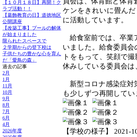
員会は、体育館と体育
【１０月１８日】再開！ク
ラブ活動！！
ケンをきれいに畳んだ
【葛飾教育の日】道徳地区
に活動しています。
公開講座
【改築工事】プールの解体
が始まりました
給食室前では、卒業
限られたスペースで
いました。給食委員会
２学期からの登下校は
子供たちの豊かな心を育ん
トをもって、笑顔で撮
だ「愛鳥の森」
休みしている委員会は
過去の記事
2月
1月
新型コロナ感染症対
11月
も少しずつ再開してい
10月
9月
8月
7月
6月
4月
【学校の様子】 2021-10-26
2026年度