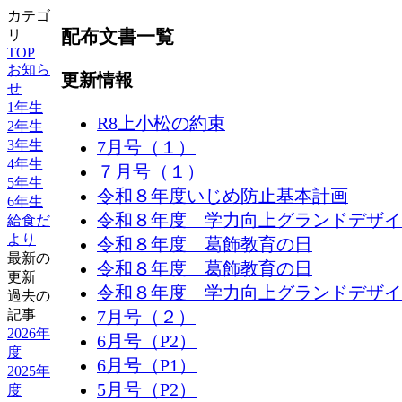
カテゴ
配布文書一覧
リ
TOP
お知ら
更新情報
せ
1年生
R8上小松の約束
2年生
3年生
7月号（１）
4年生
７月号（１）
5年生
令和８年度いじめ防止基本計画
6年生
令和８年度 学力向上グランドデザイ
給食だ
より
令和８年度 葛飾教育の日
最新の
令和８年度 葛飾教育の日
更新
令和８年度 学力向上グランドデザイ
過去の
記事
7月号（２）
2026年
6月号（P2）
度
6月号（P1）
2025年
5月号（P2）
度