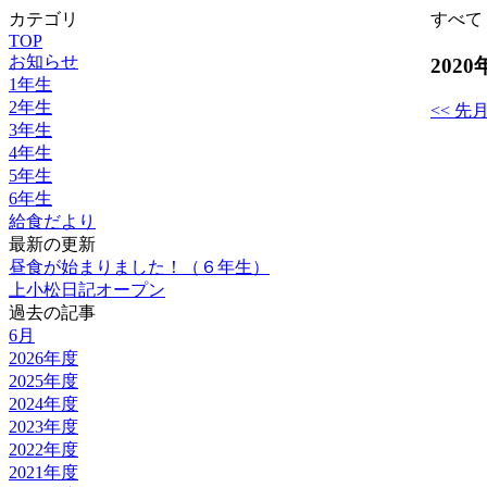
カテゴリ
すべて
TOP
お知らせ
2020
1年生
2年生
<< 先
3年生
4年生
5年生
6年生
給食だより
最新の更新
昼食が始まりました！（６年生）
上小松日記オープン
過去の記事
6月
2026年度
2025年度
2024年度
2023年度
2022年度
2021年度