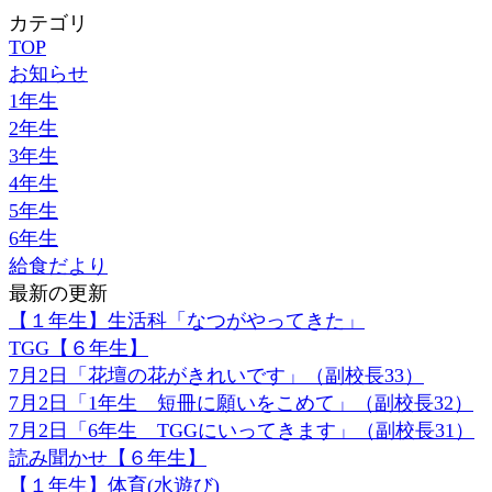
カテゴリ
TOP
お知らせ
1年生
2年生
3年生
4年生
5年生
6年生
給食だより
最新の更新
【１年生】生活科「なつがやってきた」
TGG【６年生】
7月2日「花壇の花がきれいです」（副校長33）
7月2日「1年生 短冊に願いをこめて」（副校長32）
7月2日「6年生 TGGにいってきます」（副校長31）
読み聞かせ【６年生】
【１年生】体育(水遊び)