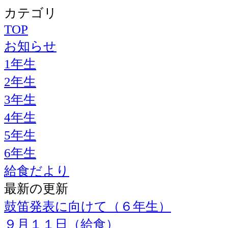
カテゴリ
TOP
お知らせ
1年生
2年生
3年生
4年生
5年生
6年生
給食だより
最新の更新
鼓笛発表に向けて（６年生）
９月１１日（給食）