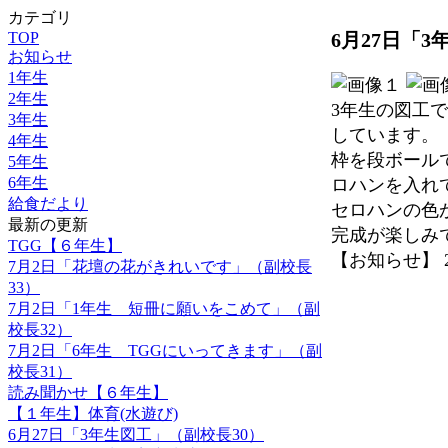
カテゴリ
TOP
6月27日「
お知らせ
1年生
2年生
3年生の図工
3年生
しています。
4年生
枠を段ボール
5年生
6年生
ロハンを入れ
給食だより
セロハンの色
最新の更新
完成が楽しみ
TGG【６年生】
【お知らせ】 2024
7月2日「花壇の花がきれいです」（副校長
33）
7月2日「1年生 短冊に願いをこめて」（副
校長32）
7月2日「6年生 TGGにいってきます」（副
校長31）
読み聞かせ【６年生】
【１年生】体育(水遊び)
6月27日「3年生図工」（副校長30）