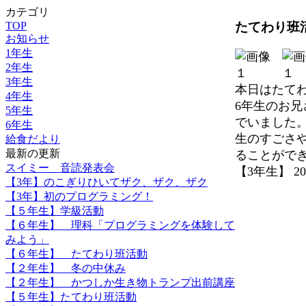
カテゴリ
たてわり班
TOP
お知らせ
1年生
2年生
3年生
本日はたて
4年生
6年生のお
5年生
でいました
6年生
生のすごさ
給食だより
最新の更新
ることがで
スイミー 音読発表会
【3年生】 2023-
【3年】のこぎりひいてザク、ザク、ザク
【3年】初のプログラミング！
【５年生】学級活動
【６年生】 理科「プログラミングを体験して
みよう」
【６年生】 たてわり班活動
【２年生】 冬の中休み
【２年生】 かつしか生き物トランプ出前講座
【５年生】たてわり班活動