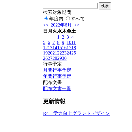
検索対象期間
年度内
すべて
<<
2022年6月
>>
日
月
火
水
木
金
土
1
2
3
4
5
6
7
8
9
10
11
12
13
14
15
16
17
18
19
20
21
22
23
24
25
26
27
28
29
30
行事予定
月間行事予定
年間行事予定
配布文書
配布文書一覧
更新情報
R4 学力向上グランドデザイン