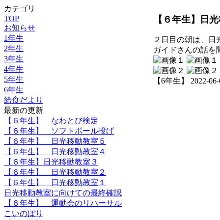
カテゴリ
【６年生】日光
TOP
お知らせ
1年生
２日目の朝は、日
2年生
ガイドさんの話を
3年生
4年生
5年生
【6年生】 2022-06-03
6年生
給食だより
最新の更新
【６年生】 なわとび検定
【６年生】 ソフトボール投げ
【６年生】 日光移動教室５
【６年生】 日光移動教室４
【６年生】日光移動教室３
【６年生】 日光移動教室２
【６年生】 日光移動教室１
日光移動教室に向けての最終確認
【６年生】 運動会のリハーサル
こいのぼり