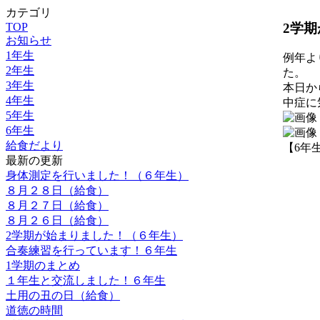
カテゴリ
2学
TOP
お知らせ
1年生
例年よ
2年生
た。
3年生
本日か
4年生
中症に
5年生
6年生
給食だより
【6年生】 
最新の更新
身体測定を行いました！（６年生）
８月２８日（給食）
８月２７日（給食）
８月２６日（給食）
2学期が始まりました！（６年生）
合奏練習を行っています！６年生
1学期のまとめ
１年生と交流しました！６年生
土用の丑の日（給食）
道徳の時間