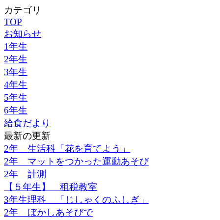
カテゴリ
TOP
お知らせ
1年生
2年生
3年生
4年生
5年生
6年生
給食だより
最新の更新
2年 生活科「花を育てよう」
2年 マットをつかった運動あそび
2年 計測
【５年生】 租税教室
3年生理科 「じしゃくのふしぎ」
2年 ぼかしあそびで