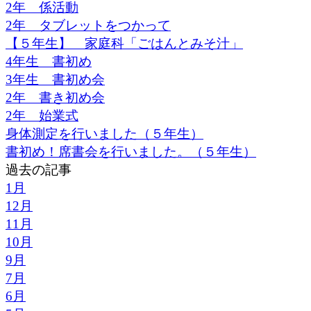
2年 係活動
2年 タブレットをつかって
【５年生】 家庭科「ごはんとみそ汁」
4年生 書初め
3年生 書初め会
2年 書き初め会
2年 始業式
身体測定を行いました（５年生）
書初め！席書会を行いました。（５年生）
過去の記事
1月
12月
11月
10月
9月
7月
6月