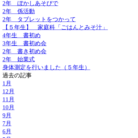
2年 ぼかしあそびで
2年 係活動
2年 タブレットをつかって
【５年生】 家庭科「ごはんとみそ汁」
4年生 書初め
3年生 書初め会
2年 書き初め会
2年 始業式
身体測定を行いました（５年生）
過去の記事
1月
12月
11月
10月
9月
7月
6月