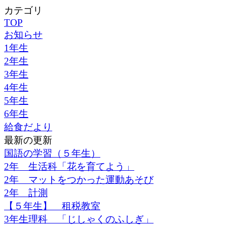
カテゴリ
TOP
お知らせ
1年生
2年生
3年生
4年生
5年生
6年生
給食だより
最新の更新
国語の学習（５年生）
2年 生活科「花を育てよう」
2年 マットをつかった運動あそび
2年 計測
【５年生】 租税教室
3年生理科 「じしゃくのふしぎ」