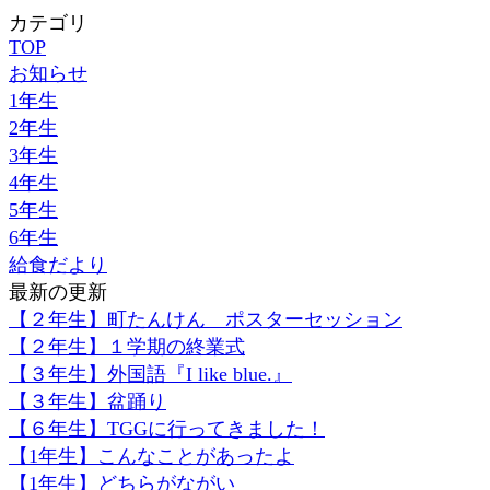
カテゴリ
TOP
お知らせ
1年生
2年生
3年生
4年生
5年生
6年生
給食だより
最新の更新
【２年生】町たんけん ポスターセッション
【２年生】１学期の終業式
【３年生】外国語『I like blue.』
【３年生】盆踊り
【６年生】TGGに行ってきました！
【1年生】こんなことがあったよ
【1年生】どちらがながい