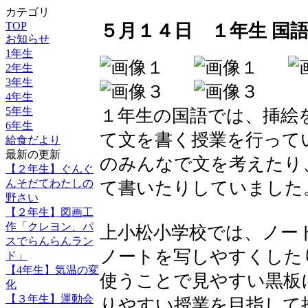
カテゴリ
TOP
５月１４日 １年生 国
お知らせ
1年生
2年生
3年生
4年生
5年生
１年生の国語では、挿絵
6年生
て文を書く授業を行って
給食だより
最新の更新
のみんなで文を考えたり
【２年生】ぐんぐ
んそだてわたしの
て書いたりしていました
野さい
【２年生】図画工
作「クレヨン、パ
上小松小学校では、ノー
スでらんらんラン
ノートを写しやすくした
ド」
【4年生】気温の変
使うことで見やすい黒板
化
【３年生】運動会
りやすい授業を目指して