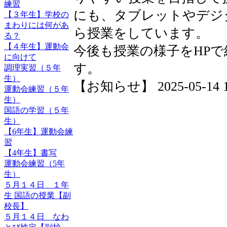
練習
にも、タブレットやデジ
【３年生】学校の
まわりには何があ
ら授業をしています。
る？
【４年生】運動会
今後も授業の様子をHP
に向けて
す。
調理実習（５年
生）
【お知らせ】 2025-05-14 19
運動会練習（５年
生）
国語の学習（５年
生）
【6年生】運動会練
習
【4年生】書写
運動会練習（5年
生）
５月１４日 １年
生 国語の授業【副
校長】
５月１４日 なわ