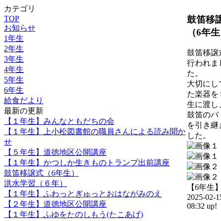
カテゴリ
鼓笛移
TOP
お知らせ
（6年生
1年生
2年生
鼓笛移譲
3年生
行われま
4年生
た。
5年生
大切にし
6年生
た楽器を
給食だより
生に渡し
最新の更新
鼓笛のバ
【１年生】みんなともだちの会
を引き継
【１年生】上小松図書館の職員さんによる読み聞か
した。
せ
【５年生】道徳地区公開講座
【１年生】かつしか生きものトランプ出前講座
鼓笛移譲式（6年生）
洪水学習（６年）
【6年生
【１年生】ふわっとぎゅっとおはながみのえ
2025-02-1
【２年生】道徳地区公開講座
08:32 up!
【１年生】ふゆをたのしもう(たこあげ)