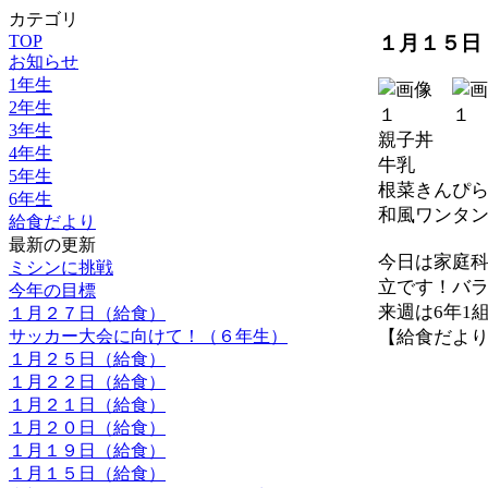
カテゴリ
１月１５日
TOP
お知らせ
1年生
2年生
3年生
親子丼
4年生
牛乳
5年生
根菜きんぴ
6年生
和風ワンタ
給食だより
最新の更新
今日は家庭科
ミシンに挑戦
立です！バ
今年の目標
来週は6年1
１月２７日（給食）
サッカー大会に向けて！（６年生）
【給食だより】 20
１月２５日（給食）
１月２２日（給食）
１月２１日（給食）
１月２０日（給食）
１月１９日（給食）
１月１５日（給食）