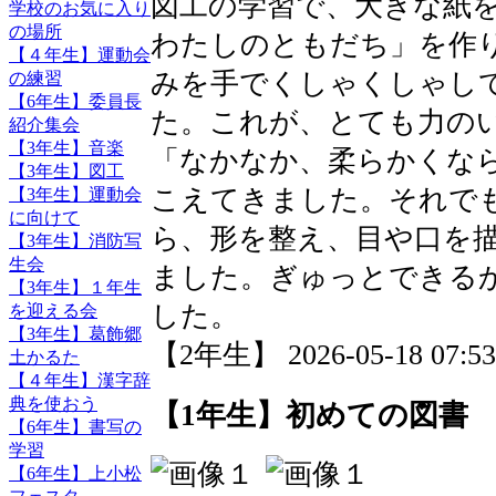
図工の学習で、大きな紙
学校のお気に入り
の場所
わたしのともだち」を作
【４年生】運動会
みを手でくしゃくしゃし
の練習
【6年生】委員長
た。これが、とても力の
紹介集会
【3年生】音楽
「なかなか、柔らかくな
【3年生】図工
こえてきました。それで
【3年生】運動会
に向けて
ら、形を整え、目や口を
【3年生】消防写
生会
ました。ぎゅっとできる
【3年生】１年生
した。
を迎える会
【3年生】葛飾郷
【2年生】 2026-05-18 07:53
土かるた
【４年生】漢字辞
典を使おう
【1年生】初めての図書
【6年生】書写の
学習
【6年生】上小松