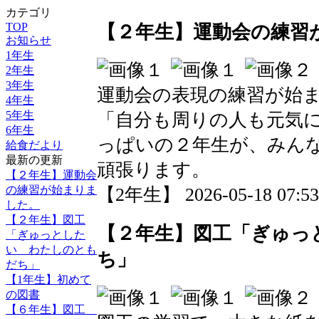
カテゴリ
TOP
【２年生】運動会の練習
お知らせ
1年生
2年生
3年生
運動会の表現の練習が始
4年生
5年生
「自分も周りの人も元気
6年生
っぱいの２年生が、みん
給食だより
最新の更新
頑張ります。
【２年生】運動会
の練習が始まりま
【2年生】 2026-05-18 07:53
した。
【２年生】図工
【２年生】図工「ぎゅっ
「ぎゅっとした
い わたしのとも
ち」
だち」
【1年生】初めて
の図書
【６年生】図工