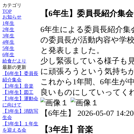
カテゴリ
TOP
【6年生】委員長紹介集会
お知らせ
1年生
6年生による委員長紹介集
2年生
3年生
の委員長が活動内容や学
4年生
5年生
と発表しました。
6年生
少し緊張している様子も
給食だより
最新の更新
に頑張ろうという気持ち
【6年生】委員長
紹介集会
これから1年間、6年生が
【3年生】音楽
良いものにしていってく
【3年生】図工
【3年生】運動会
に向けて
【3年生】消防写
【6年生】 2026-05-07 14:20
生会
【3年生】１年生
【3年生】音楽
を迎える会