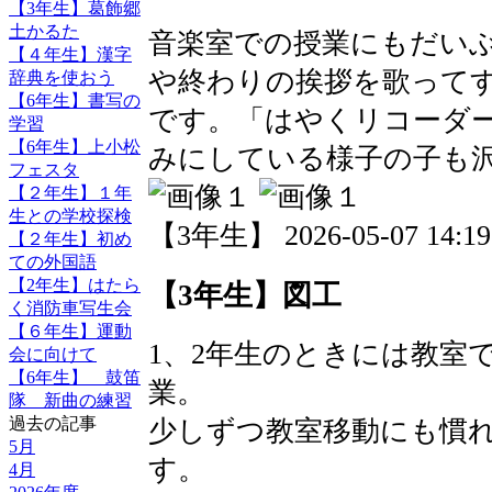
【3年生】葛飾郷
土かるた
音楽室での授業にもだい
【４年生】漢字
や終わりの挨拶を歌って
辞典を使おう
【6年生】書写の
です。「はやくリコーダ
学習
【6年生】上小松
みにしている様子の子も
フェスタ
【２年生】１年
生との学校探検
【3年生】 2026-05-07 14:19
【２年生】初め
ての外国語
【2年生】はたら
【3年生】図工
く消防車写生会
【６年生】運動
1、2年生のときには教室
会に向けて
【6年生】 鼓笛
業。
隊 新曲の練習
過去の記事
少しずつ教室移動にも慣
5月
す。
4月