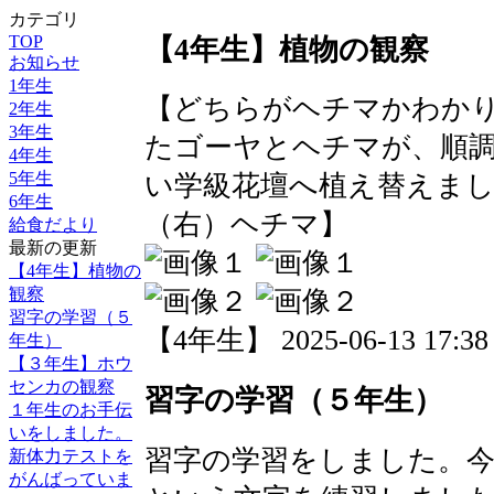
カテゴリ
TOP
【4年生】植物の観察
お知らせ
1年生
【どちらがヘチマかわか
2年生
3年生
たゴーヤとヘチマが、順
4年生
5年生
い学級花壇へ植え替えまし
6年生
（右）ヘチマ】
給食だより
最新の更新
【4年生】植物の
観察
習字の学習（５
【4年生】 2025-06-13 17:38 
年生）
【３年生】ホウ
センカの観察
習字の学習（５年生）
１年生のお手伝
いをしました。
習字の学習をしました。
新体力テストを
がんばっていま