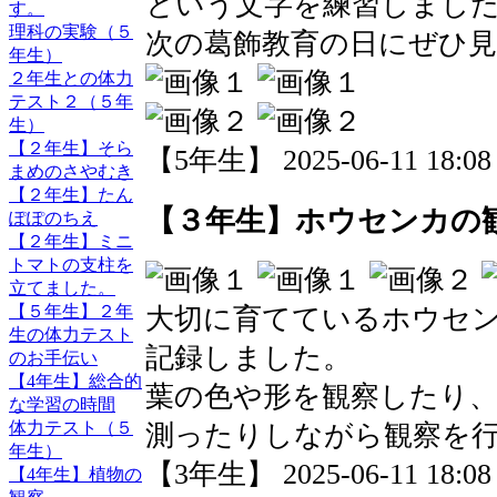
という文字を練習しまし
す。
理科の実験（５
次の葛飾教育の日にぜひ
年生）
２年生との体力
テスト２（５年
生）
【２年生】そら
【5年生】 2025-06-11 18:08 
まめのさやむき
【２年生】たん
【３年生】ホウセンカの
ぽぽのちえ
【２年生】ミニ
トマトの支柱を
立てました。
【５年生】２年
大切に育てているホウセ
生の体力テスト
記録しました。
のお手伝い
【4年生】総合的
葉の色や形を観察したり
な学習の時間
体力テスト（５
測ったりしながら観察を
年生）
【3年生】 2025-06-11 18:08 
【4年生】植物の