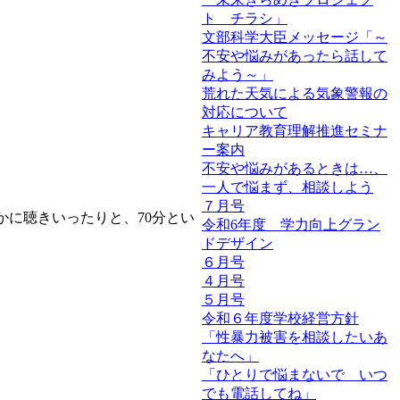
ト チラシ」
文部科学大臣メッセージ「～
不安や悩みがあったら話して
みよう～」
荒れた天気による気象警報の
対応について
キャリア教育理解推進セミナ
ー案内
不安や悩みがあるときは…、
一人で悩まず、相談しよう
７月号
、静かに聴きいったりと、70分とい
令和6年度 学力向上グラン
ドデザイン
６月号
４月号
５月号
令和６年度学校経営方針
「性暴力被害を相談したいあ
なたへ」
「ひとりで悩まないで いつ
でも電話してね」