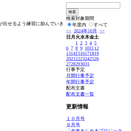
検索対象期間
が出せるよう練習に励んでいき
年度内
すべて
<<
2024年10月
>>
日
月
火
水
木
金
土
1
2
3
4
5
6
7
8
9
10
11
12
13
14
15
16
17
18
19
20
21
22
23
24
25
26
27
28
29
30
31
行事予定
月間行事予定
年間行事予定
配布文書
配布文書一覧
更新情報
１０月号
９月号
「未来きらめきプロジェク