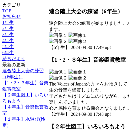
カテゴリ
連合陸上大会の練習（6年生）
TOP
お知らせ
1年生
連合陸上大会の練習が始まりました。
2年生
ます。
3年生
4年生
5年生
【6年生】 2024-09-30 17:49 up!
6年生
給食だより
【1・2・３年生】音楽鑑賞教室
最新の更新
連合陸上大会の練習
（6年生）
【1・2・３年生】音楽
The Voices of Japanの方々をお招きして
鑑賞教室
生の音楽を鑑賞しました。
【２年生図工】いろい
子どもたちはリズムにのりながら、ま
ろもよう
楽しんでいました。
【４年生】音楽鑑賞教
心と感性を育ませる機会となりました
室
【2年生】 2024-09-30 17:48 up!
【１年生】水遊び(検
定)
【２年生図工】いろいろもよう