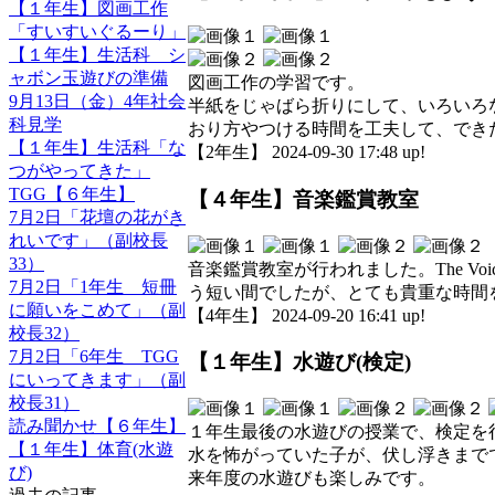
【１年生】図画工作
「すいすいぐるーり」
【１年生】生活科 シ
ャボン玉遊びの準備
図画工作の学習です。
9月13日（金）4年社会
半紙をじゃばら折りにして、いろいろ
科見学
おり方やつける時間を工夫して、でき
【１年生】生活科「な
【2年生】 2024-09-30 17:48 up!
つがやってきた」
TGG【６年生】
【４年生】音楽鑑賞教室
7月2日「花壇の花がき
れいです」（副校長
33）
音楽鑑賞教室が行われました。The Vo
7月2日「1年生 短冊
う短い間でしたが、とても貴重な時間
に願いをこめて」（副
【4年生】 2024-09-20 16:41 up!
校長32）
7月2日「6年生 TGG
【１年生】水遊び(検定)
にいってきます」（副
校長31）
読み聞かせ【６年生】
１年生最後の水遊びの授業で、検定を
【１年生】体育(水遊
水を怖がっていた子が、伏し浮きまで
び)
来年度の水遊びも楽しみです。