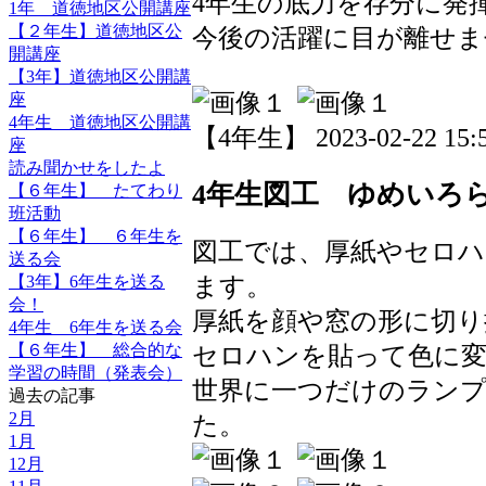
4年生の底力を存分に発
1年 道徳地区公開講座
【２年生】道徳地区公
今後の活躍に目が離せま
開講座
【3年】道徳地区公開講
座
4年生 道徳地区公開講
【4年生】 2023-02-22 15:5
座
読み聞かせをしたよ
4年生図工 ゆめいろ
【６年生】 たてわり
班活動
【６年生】 ６年生を
図工では、厚紙やセロ
送る会
ます。
【3年】6年生を送る
会！
厚紙を顔や窓の形に切り
4年生 6年生を送る会
セロハンを貼って色に
【６年生】 総合的な
学習の時間（発表会）
世界に一つだけのラン
過去の記事
2月
た。
1月
12月