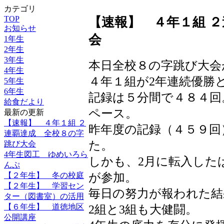
カテゴリ
TOP
【速報】 ４年１組 
お知らせ
会
1年生
2年生
3年生
本日全校８の字跳び大会
4年生
４年１組が2年連続優勝
5年生
6年生
記録は５分間で４８４回
給食だより
ペース。
最新の更新
【速報】 ４年１組 ２
昨年度の記録（４５９回
連覇達成 全校８の字
た。
跳び大会
4年生図工 ゆめいろら
しかも、2月に転入した
んぷ
が参加。
【２年生】 冬の校庭
【２年生】 学習セン
毎日の努力が報われた結
ター（図書室）の活用
【６年生】 道徳地区
2組と3組も大健闘。
公開講座