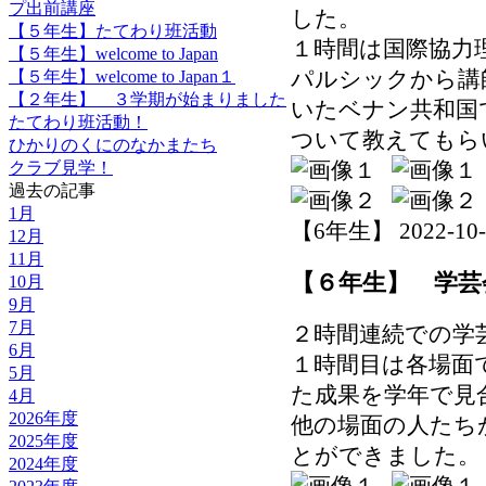
プ出前講座
した。
【５年生】たてわり班活動
１時間は国際協力
【５年生】welcome to Japan
パルシックから講
【５年生】welcome to Japan１
【２年生】 ３学期が始まりました
いたベナン共和国
たてわり班活動！
ついて教えてもら
ひかりのくにのなかまたち
クラブ見学！
過去の記事
1月
【6年生】 2022-10-31
12月
11月
【６年生】 学芸
10月
9月
7月
２時間連続での学
6月
１時間目は各場面
5月
た成果を学年で見
4月
2026年度
他の場面の人たち
2025年度
とができました。
2024年度