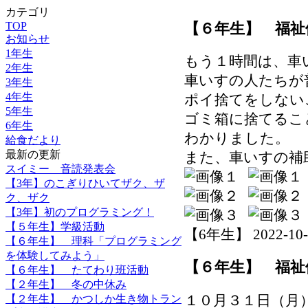
カテゴリ
【６年生】 福祉
TOP
お知らせ
1年生
もう１時間は、車
2年生
車いすの人たちが
3年生
4年生
ポイ捨てをしない
5年生
ゴミ箱に捨てるこ
6年生
わかりました。
給食だより
最新の更新
また、車いすの補
スイミー 音読発表会
【3年】のこぎりひいてザク、ザ
ク、ザク
【3年】初のプログラミング！
【５年生】学級活動
【6年生】 2022-10-31
【６年生】 理科「プログラミング
を体験してみよう」
【６年生】 福祉
【６年生】 たてわり班活動
【２年生】 冬の中休み
１０月３１日（月
【２年生】 かつしか生き物トラン