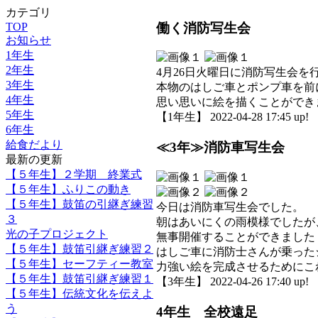
カテゴリ
働く消防写生会
TOP
お知らせ
1年生
2年生
4月26日火曜日に消防写生会を
3年生
本物のはしご車とポンプ車を前
4年生
思い思いに絵を描くことができ
5年生
【1年生】 2022-04-28 17:45 up!
6年生
給食だより
≪3年≫消防車写生会
最新の更新
【５年生】２学期 終業式
【５年生】ふりこの動き
【５年生】鼓笛の引継ぎ練習
今日は消防車写生会でした。
３
朝はあいにくの雨模様でしたが
光の子プロジェクト
無事開催することができました
【５年生】鼓笛引継ぎ練習２
はしご車に消防士さんが乗った
【５年生】セーフティー教室
力強い絵を完成させるためにこ
【５年生】鼓笛引継ぎ練習１
【3年生】 2022-04-26 17:40 up!
【５年生】伝統文化を伝えよ
う
4年生 全校遠足