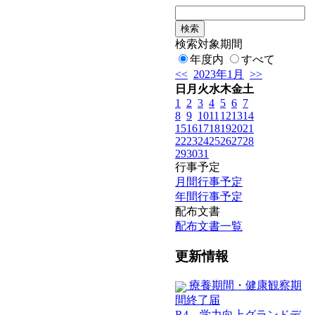
検索対象期間
年度内
すべて
<<
2023年1月
>>
日
月
火
水
木
金
土
1
2
3
4
5
6
7
8
9
10
11
12
13
14
15
16
17
18
19
20
21
22
23
24
25
26
27
28
29
30
31
行事予定
月間行事予定
年間行事予定
配布文書
配布文書一覧
更新情報
療養期間・健康観察期
間終了届
R4 学力向上グランドデ