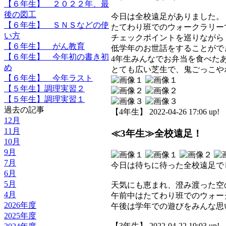
【６年生】 ２０２２年、最
後の図工
今日は全校遠足がありました。
【６年生】 ＳＮＳなどの使
たてわり班でのウォークラリー
い方
チェックポイントを巡りながら
【６年生】 がん教育
低学年のお世話をすることがで
【６年生】 今年初の書き初
4年生みんなでお弁当を食べた
め
とても広い芝生で、鬼ごっこや
【６年生】 今年ラスト
【５年生】調理実習２
【５年生】調理実習１
過去の記事
【4年生】 2022-04-26 17:06 up!
12月
11月
≪3年生≫全校遠足！
10月
9月
7月
今日は待ちに待った全校遠足で
6月
5月
天気にも恵まれ、澄み渡った空
4月
午前中はたてわり班でのウォー
2026年度
午後は学年での遊びをみんな思
2025年度
【3年生】 2022-04-22 19:03 up!