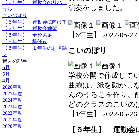
【６年生】 運動会のリハー
演奏をしました。
サル
こいのぼり
【６年生】 運動会に向けて
【２年生】 運動会練習
【6年生】 2022-05-27 0
【６年生】 全校遠足
【６年生】 離任式
【６年生】 １年生のお世話
こいのぼり
２
過去の記事
6月
5月
学校公開で作成して
4月
曲線は、紙を動かし
2026年度
2025年度
んのうろこを作り、
2024年度
どのクラスのこいの
2023年度
【1年生】 2022-05-26 1
2022年度
2021年度
2020年度
【６年生】 運動会