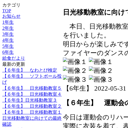
カテゴリ
TOP
日光移動教室に向け
お知らせ
1年生
本日、日光移動教室
2年生
3年生
を行いました。
4年生
明日からが楽しみで
5年生
ファイヤーのダンス
6年生
給食だより
最新の更新
【６年生】 なわとび検定
【６年生】 ソフトボール投
げ
【6年生】 2022-05-31 1
【６年生】 日光移動教室５
【６年生】 日光移動教室４
【６年生】日光移動教室３
【６年生】 運動会
【６年生】 日光移動教室２
【６年生】 日光移動教室１
今日は運動会のリハ
日光移動教室に向けての最終
確認
実際に衣装を着て、