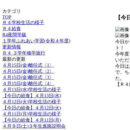
カテゴリ
【今
TOP
Ｒ４学校生活の様子
Ｒ４給食
R4夜間学級
１学年ふれあい学習(令和４年度)
今日か
更新情報
ト！
Ｒ４ ３学年修学旅行
今年度
最新の更新
いただ
４月15日(金)離任式〈1〉
今日は
４月15日(金)離任式〈2〉
で、ち
４月15日(金)離任式〈3〉
た。
４月15日(金)離任式〈4〉
【Ｒ４給食
４月13日(水)学校生活の様子
【今日の給食】４月13日(水)
４月12日(火)学校生活の様子
【今日の給食】４月12日(火)
４月11日(月)学校生活の様子
【今日の給食】４月11日(月)
４月９日(土)３年生進路説明会