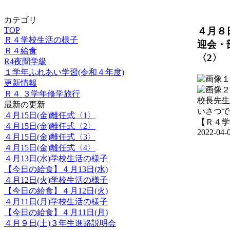
カテゴリ
４月８
TOP
Ｒ４学校生活の様子
迎会・
Ｒ４給食
〈2〉
R4夜間学級
１学年ふれあい学習(令和４年度)
更新情報
Ｒ４ ３学年修学旅行
校長先生
最新の更新
いさつで
４月15日(金)離任式〈1〉
【Ｒ４学
４月15日(金)離任式〈2〉
2022-04-0
４月15日(金)離任式〈3〉
４月15日(金)離任式〈4〉
４月13日(水)学校生活の様子
【今日の給食】４月13日(水)
４月12日(火)学校生活の様子
【今日の給食】４月12日(火)
４月11日(月)学校生活の様子
【今日の給食】４月11日(月)
４月９日(土)３年生進路説明会