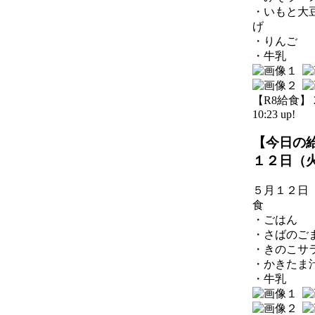
・いもと大
げ
・りんご
・牛乳
【R8給食】 20
10:23 up!
【今日の
１２日（
５月１２日
食
・ごはん
・さばのご
・きのこサ
・かきたま
・牛乳