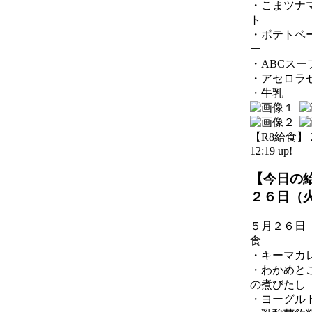
・こまツナ
ト
・ポテトベ
ー
・ABCスー
・アセロラ
・牛乳
【R8給食】 20
12:19 up!
【今日の
２６日（
５月２６日
食
・キーマカ
・わかめと
の煮びたし
・ヨーグル