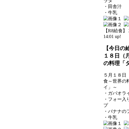
ラダ
・田舎汁
・牛乳
【R8給食】 20
14:01 up!
【今日の
１８日（
の料理「
５月１８日
食～世界の
イ」～
・ガパオラ
・フォー入
プ
・バナナの
・牛乳