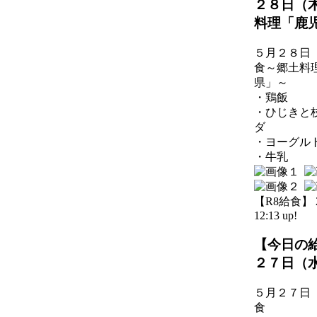
２８日（
料理「鹿
５月２８日
食～郷土料
県」～
・鶏飯
・ひじきと
ダ
・ヨーグル
・牛乳
【R8給食】 20
12:13 up!
【今日の
２７日（
５月２７日
食