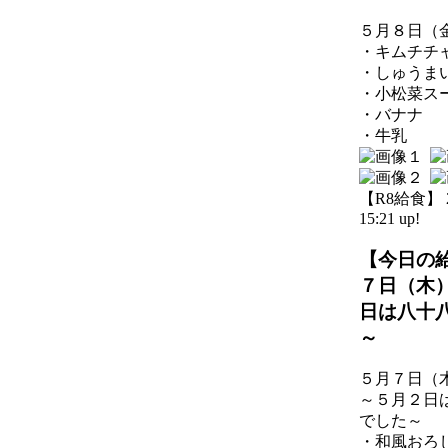
５月８日（
・キムチチ
・しゅうま
・小松菜ス
・バナナ
・牛乳
【R8給食】 20
15:21 up!
【今日の
７日（木
日は八十
～
５月７日（
～５月２日
でした～
・和風おろ