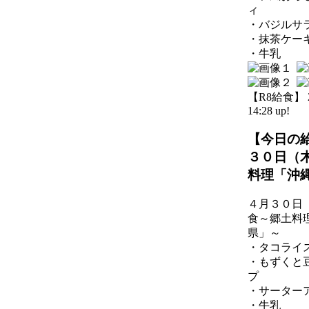
ィ
・バジルサ
・抹茶ケー
・牛乳
【R8給食】 20
14:28 up!
【今日の
３０日（
料理「沖
４月３０日
食～郷土料
県」～
・タコライ
・もずくと
プ
・サーター
・牛乳