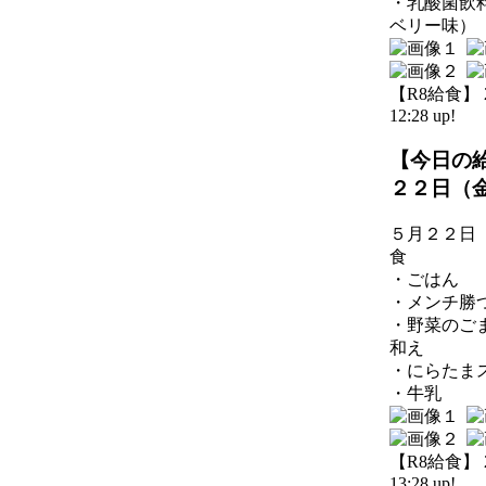
・乳酸菌飲
ベリー味）
【R8給食】 20
12:28 up!
【今日の
２２日（
５月２２日
食
・ごはん
・メンチ勝
・野菜のご
和え
・にらたま
・牛乳
【R8給食】 20
13:28 up!