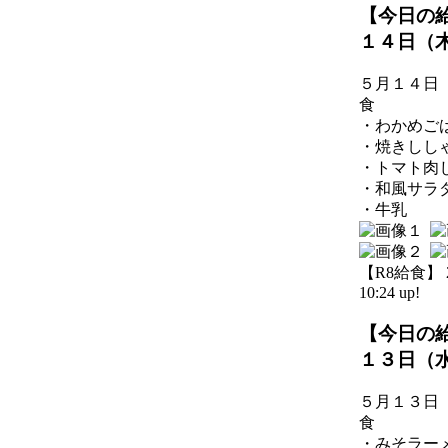
【今日の
１４日（
５月１４日
食
・わかめご
・焼きしし
・トマト肉
・和風サラ
・牛乳
【R8給食】 20
10:24 up!
【今日の
１３日（
５月１３日
食
・みそラー