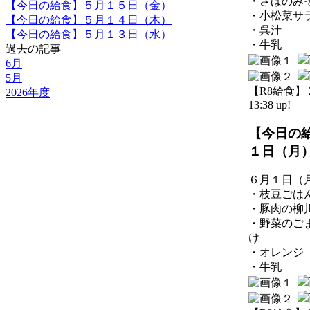
・さばのみ
【今日の給食】５月１５日（金）
・小松菜サ
【今日の給食】５月１４日（木）
・呉汁
【今日の給食】５月１３日（水）
・牛乳
過去の記事
6月
5月
【R8給食】 20
2026年度
13:38 up!
【今日の
１日（月
６月１日（
・枝豆ごは
・豚肉の柳
・野菜のご
け
・オレンジ
・牛乳