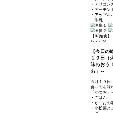
・チリコン
・アーモン
・アップル
・牛乳
【R8給食】 20
12:26 up!
【今日の
１９日（
味わおう
お」～
５月１９日
食～旬を味
「かつお」
・ごはん
・かつおの
・小松菜と