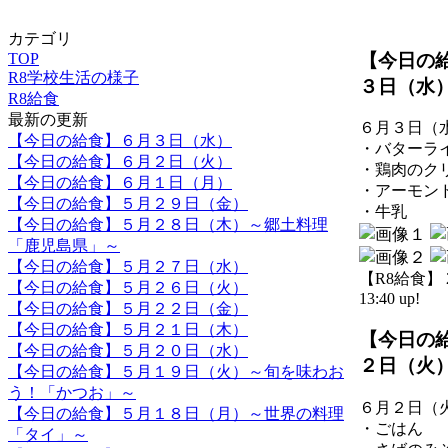
カテゴリ
【今日の
TOP
R8学校生活の様子
３日（水
R8給食
最新の更新
６月３日（
【今日の給食】６月３日（水）
・バターラ
【今日の給食】６月２日（火）
・鶏肉のク
【今日の給食】６月１日（月）
・アーモン
【今日の給食】５月２９日（金）
・牛乳
【今日の給食】５月２８日（木）～郷土料理
「鹿児島県」～
【今日の給食】５月２７日（水）
【R8給食】 20
【今日の給食】５月２６日（火）
13:40 up!
【今日の給食】５月２２日（金）
【今日の給食】５月２１日（木）
【今日の
【今日の給食】５月２０日（水）
２日（火
【今日の給食】５月１９日（火）～旬を味わお
う！「かつお」～
６月２日（
【今日の給食】５月１８日（月）～世界の料理
・ごはん
「タイ」～