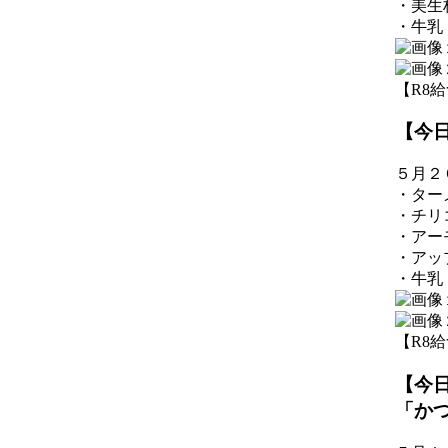
・美生
・牛乳
【R8給食】
【今
５月２
・ター
・チリ
・アー
・アッ
・牛乳
【R8給食】
【今
「か