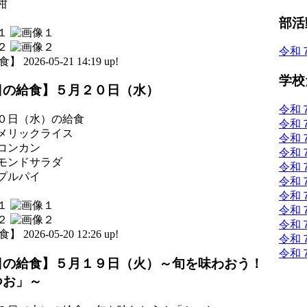
柑
部活
令和
 2026-05-21 14:19 up!
学校
日の給食】５月２０日（水）
令和
０日（水）の給食
令和
メリックライス
令和
コンカン
令和
モンドサラダ
令和
プルパイ
令和
令和
令和
令和
 2026-05-20 12:26 up!
令和
令和
日の給食】５月１９日（火）～旬を味わおう！
つお」～