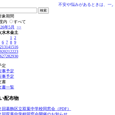
不安や悩みがあるときは、一人で悩
対象期間
度内
すべて
026年5月
>>
火
水
木
金
土
1
2
6
7
8
9
2
13
14
15
16
9
20
21
22
23
6
27
28
29
30
予定
行事予定
行事予定
文書
文書一覧
い配布物
２回葛飾区立双葉中学校同窓会（PDF）
２回双葉中学校同窓会開催のお知らせ