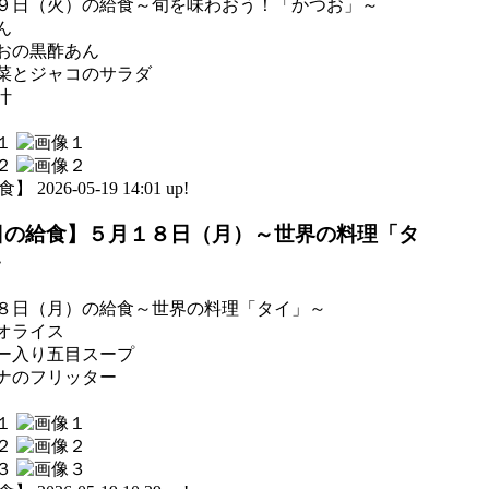
９日（火）の給食～旬を味わおう！「かつお」～
ん
おの黒酢あん
菜とジャコのサラダ
汁
 2026-05-19 14:01 up!
日の給食】５月１８日（月）～世界の料理「タ
～
８日（月）の給食～世界の料理「タイ」～
オライス
ー入り五目スープ
ナのフリッター