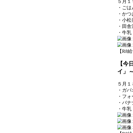
５月１
・ごは
・かつ
・小松
・田舎
・牛乳
【R8給食】
【今
イ」
５月１
・ガパ
・フォ
・バナ
・牛乳