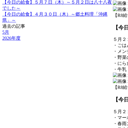
【今日の給食】５月７日（木）～５月２日は八十八夜
でした～
【今日の給食】４月３０日（木）～郷土料理「沖縄
【R8給食】
県」～
過去の記事
【今
5月
2026年度
５月２
・ごは
・メン
・野菜
・にら
・牛乳
【R8給食】
【今
５月２
・マー
・春雨