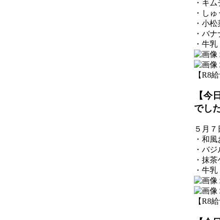
・キム
・しゅ
・小松
・バナ
・牛乳
【R8給食】
【今
でし
５月７
・和風
・バジ
・抹茶
・牛乳
【R8給食】