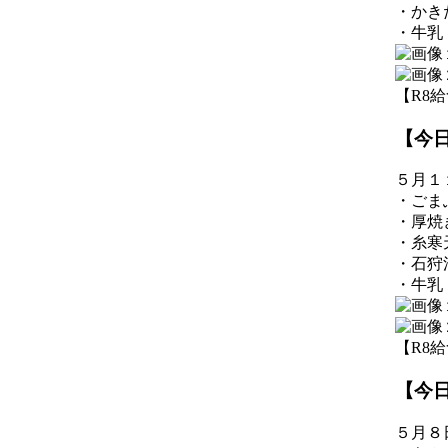
・かき
・牛乳
【R8給食】
【今
５月１
・ごま
・厚焼
・糸寒
・石狩
・牛乳
【R8給食】
【今
５月８