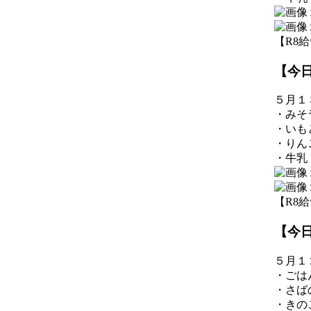
【R8給食】
【今
５月１
・みそ
・いも
・りん
・牛乳
【R8給食】
【今
５月１
・ごは
・さば
・きの