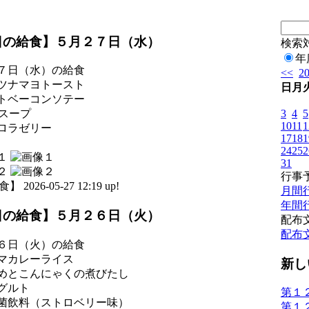
日の給食】５月２７日（水）
検索
年
７日（水）の給食
<<
2
ツナマヨトースト
日
月
トベーコンソテー
3
4
5
Cスープ
10
11
1
ロラゼリー
17
18
1
24
25
2
31
行事
 2026-05-27 12:19 up!
月間
年間
日の給食】５月２６日（火）
配布
配布
６日（火）の給食
マカレーライス
新し
めとこんにゃくの煮びたし
グルト
第１
菌飲料（ストロベリー味）
第１