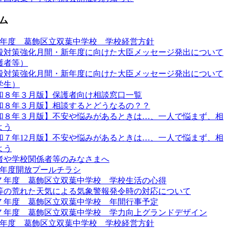
ム
8年度 葛飾区立双葉中学校 学校経営方針
殺対策強化月間・新年度に向けた大臣メッセージ発出について
護者等）
殺対策強化月間・新年度に向けた大臣メッセージ発出について
学生）
和８年３月版】保護者向け相談窓口一覧
和８年３月版】相談するとどうなるの？？
和８年３月版】不安や悩みがあるときは…、一人で悩まず、相
よう
和７年12月版】不安や悩みがあるときは…、一人で悩まず、相
よう
者や学校関係者等のみなさまへ
7年度開放プールチラシ
７年度 葛飾区立双葉中学校 学校生活の心得
等の荒れた天気による気象警報発令時の対応について
７年度 葛飾区立双葉中学校 年間行事予定
７年度 葛飾区立双葉中学校 学力向上グランドデザイン
7年度 葛飾区立双葉中学校 学校経営方針