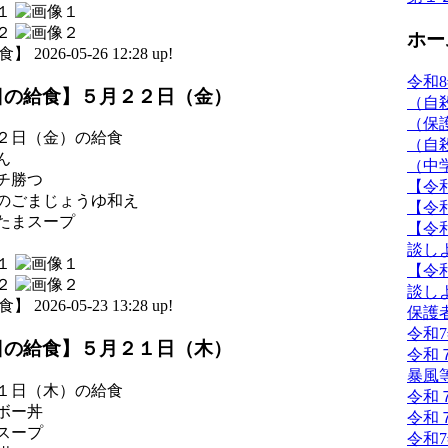
ホー
 2026-05-26 12:28 up!
令和
日の給食】５月２２日（金）
（自
（保
２日（金）の給食
（自
ん
（中
チ勝つ
【令
のごまじょうゆ和え
【令
たまスープ
【令
談し
【令
談し
 2026-05-23 13:28 up!
保護
令和
日の給食】５月２１日（木）
令和
暴風
１日（木）の給食
令和
ボー丼
令和
スープ
令和