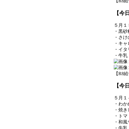
【R8給食】
【今
５月１
・黒砂
・さけ
・キャ
・イタ
・牛乳
【R8給食】
【今
５月１
・わか
・焼き
・トマ
・和風
・牛乳