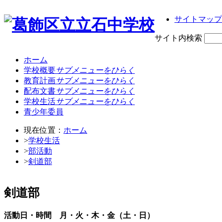
サイトマップ
サイト内検索
ホーム
学校概要
サブメニューをひらく
教育計画
サブメニューをひらく
配布文書
サブメニューをひらく
学校生活
サブメニューをひらく
青少年委員
現在位置：
ホーム
>
学校生活
>
部活動
>
剣道部
剣道部
活動日・時間 月・火・木・金（土・日）