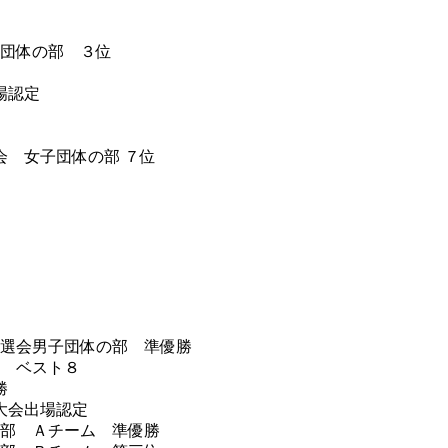
子団体の部 ３位
場認定
 女子団体の部 ７位
予選会男子団体の部 準優勝
部 ベスト８
勝
大会出場認定
の部 Ａチーム 準優勝