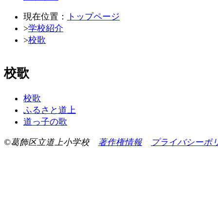
現在位置：
トップページ
>
学校紹介
>
校歌
校歌
校歌
ふるさと道上
道っ子の歌
©葛飾区立道上小学校
著作権情報
プライバシーポ