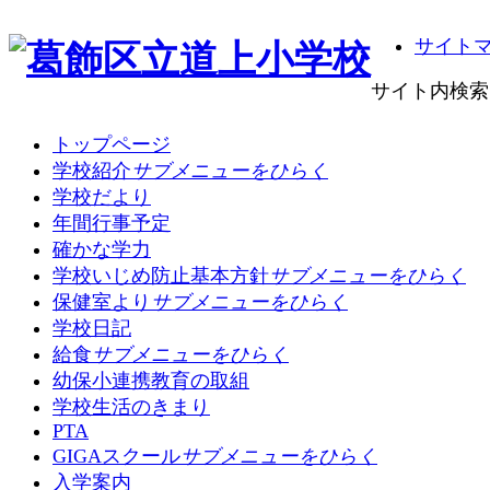
サイト
サイト内検索
トップページ
学校紹介
サブメニューをひらく
学校だより
年間行事予定
確かな学力
学校いじめ防止基本方針
サブメニューをひらく
保健室より
サブメニューをひらく
学校日記
給食
サブメニューをひらく
幼保小連携教育の取組
学校生活のきまり
PTA
GIGAスクール
サブメニューをひらく
入学案内