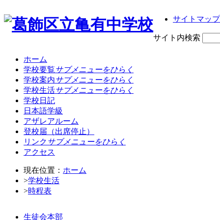
サイトマップ
サイト内検索
ホーム
学校要覧
サブメニューをひらく
学校案内
サブメニューをひらく
学校生活
サブメニューをひらく
学校日記
日本語学級
アザレアルーム
登校届（出席停止）
リンク
サブメニューをひらく
アクセス
現在位置：
ホーム
>
学校生活
>
時程表
生徒会本部