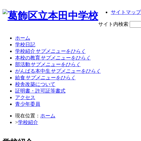
サイトマップ
サイト内検索
ホーム
学校日記
学校紹介
サブメニューをひらく
本校の教育
サブメニューをひらく
部活動
サブメニューをひらく
がんばる本中生
サブメニューをひらく
給食
サブメニューをひらく
校舎改築について
証明書・許可証等書式
アクセス
青少年委員
現在位置：
ホーム
>
学校紹介