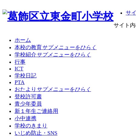
サ
サイト内
ホーム
本校の教育
サブメニューをひらく
学校紹介
サブメニューをひらく
行事
ICT
学校日記
PTA
おたより
サブメニューをひらく
登校許可書
青少年委員
新１年生ご連絡用
小中連携
学校のきまり
いじめ防止・SNS