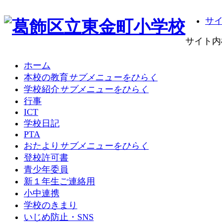
サ
サイト内
ホーム
本校の教育
サブメニューをひらく
学校紹介
サブメニューをひらく
行事
ICT
学校日記
PTA
おたより
サブメニューをひらく
登校許可書
青少年委員
新１年生ご連絡用
小中連携
学校のきまり
いじめ防止・SNS