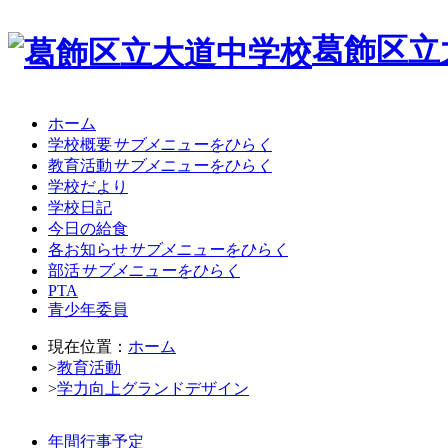
葛飾区立
ホーム
学校概要
サブメニューをひらく
教育活動
サブメニューをひらく
学校だより
学校日記
今日の給食
各お知らせ
サブメニューをひらく
部活
サブメニューをひらく
PTA
青少年委員
現在位置：
ホーム
>
教育活動
>
学力向上グランドデザイン
年間行事予定