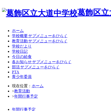
葛飾区立
ホーム
学校概要
サブメニューをひらく
教育活動
サブメニューをひらく
学校だより
学校日記
今日の給食
各お知らせ
サブメニューをひらく
部活
サブメニューをひらく
PTA
青少年委員
現在位置：
ホーム
>
教育活動
>
年間行事予定
年間行事予定